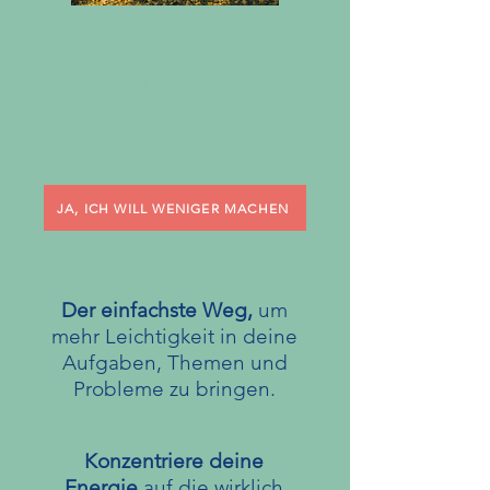
STARTE UND BEENDE
DEINEN TAG MIT MEHR
LEICHTIGKEIT UND
SCHWUNG
JA, ICH WILL WENIGER MACHEN
Der einfachste Weg,
um
mehr Leichtigkeit in deine
Aufgaben, Themen und
Probleme zu bringen
.
Konzentriere deine
Energie
auf die wirklich