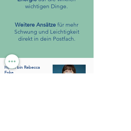
wichtigen Dinge.
Weitere Ansätze
für mehr
Schwung und Leichtigkeit
direkt in dein Postfach.
Hi, ich bin Rebecca
Enke.
Inhaberin von re4ming
und Beziehungscoachin
für Arbeitnehmende,
Selbstständige,
Unternehmer:innen,
Führungskräfte und
Geschäftsführer:innen.
Ich unterstütze dabei, mehr
Leichtigkeit,