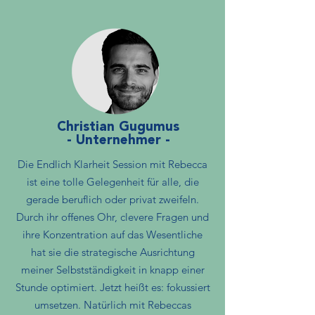
Christian Gugumus
- Unternehmer -
Die Endlich Klarheit Session mit Rebecca
ist eine tolle Gelegenheit für alle, die
gerade beruflich oder privat zweifeln.
Durch ihr offenes Ohr, clevere Fragen und
ihre Konzentration auf das Wesentliche
hat sie die strategische Ausrichtung
meiner Selbstständigkeit in knapp einer
Stunde optimiert. Jetzt heißt es: fokussiert
umsetzen. Natürlich mit Rebeccas