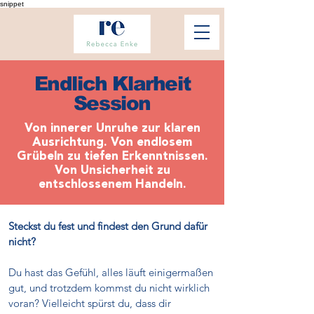
snippet
Endlich Klarheit
Session
Von innerer Unruhe zur klaren
Ausrichtung. Von endlosem
Grübeln zu tiefen Erkenntnissen.
Von Unsicherheit zu
entschlossenem Handeln.
Steckst du fest und findest den Grund dafür
nicht?
Du hast das Gefühl, alles läuft einigermaßen
gut, und trotzdem kommst du nicht wirklich
voran? Vielleicht spürst du, dass dir