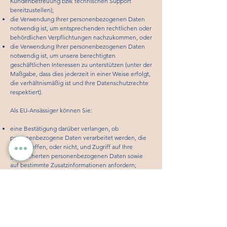
Kundenbetreuung bzw. technischen Support
bereitzustellen);
die Verwendung Ihrer personenbezogenen Daten
notwendig ist, um entsprechenden rechtlichen oder
behördlichen Verpflichtungen nachzukommen, oder
die Verwendung Ihrer personenbezogenen Daten
notwendig ist, um unsere berechtigten
geschäftlichen Interessen zu unterstützen (unter der
Maßgabe, dass dies jederzeit in einer Weise erfolgt,
die verhältnismäßig ist und Ihre Datenschutzrechte
respektiert).
Als EU-Ansässiger können Sie:
eine Bestätigung darüber verlangen, ob
personenbezogene Daten verarbeitet werden, die
Sie betreffen, oder nicht, und Zugriff auf Ihre
gespeicherten personenbezogenen Daten sowie
auf bestimmte Zusatzinformationen anfordern;
den Erhalt von personenbezogenen Daten, die Sie
uns bereitgestellt haben, in einem strukturierten,
gängigen und maschinenlesbaren Format
verlangen;
die Berichtigung lhrer personenbezogenen Daten
verlangen, die bei uns gespeichert sind;