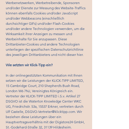
Werbenetzwerken, Werbetreibende, Sponsoren
und/oder Dienste zur Messung des Website-Traffics
können ebenfalls Cookies und/oder JavaScript
und/oder Webbeacons (einschließlich
durchsichtiger GIFs) und/oder Flash-Cookies
und/oder andere Technologien verwenden, um die
Wirksamkeit ihrer Anzeigen zu messen und
Werbeinhalte für Sie anzupassen. Diese
Drittanbieter-Cookies und andere Technologien
unterliegen der spezifischen Datenschutzrichtlinie
des jeweiligen Drittanbieters und nicht dieser hier.
Wie setzten wir Klick-Tipp ein?
In der onlinegestützten Kommunikation mit Ihnen
setzen wir die Leistungen der KLICK-TIPP LIMITED,
15 Cambridge Court, 210 Shepherd’s Bush Road,
London W6 7NJ, Vereinigtes Königreich ein.
Vertreter der KLICK-TIPP LIMITED i.S.v. Artikel 27
DSGVO ist die Waterton Knowledge Center WKC
UG, Friedrichstr. 53a, 15537 Erkner, vertreten durch
Ulf Castelle,
DSGVO-Vertreter@klicktipp.com
. Wir
beziehen diese Leistungen über ein
Hauptvertragsverhältnis mit der Digistore24 GmbH,
St.-Godehard-Straße 32, 31139 Hildesheim.