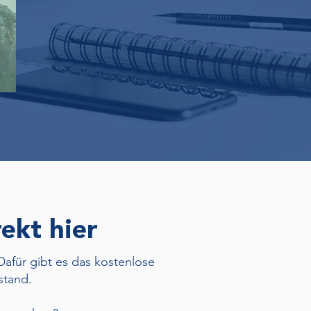
ekt hier
afür gibt es das kostenlose
stand.